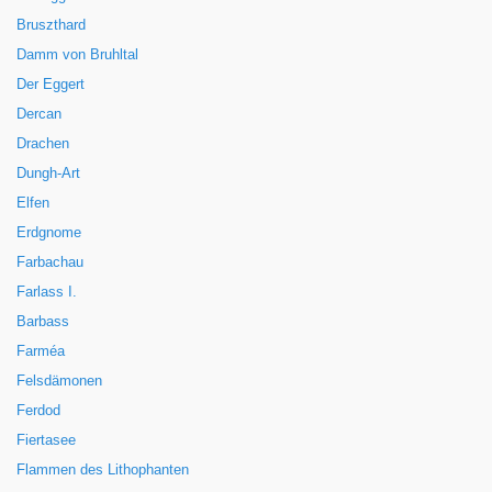
Bruszthard
Damm von Bruhltal
Der Eggert
Dercan
Drachen
Dungh-Art
Elfen
Erdgnome
Farbachau
Farlass I.
Barbass
Farméa
Felsdämonen
Ferdod
Fiertasee
Flammen des Lithophanten