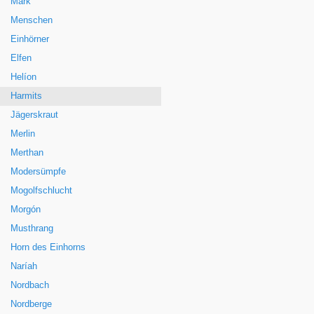
Mark
Menschen
Einhörner
Elfen
Helíon
Harmits
Jägerskraut
Merlin
Merthan
Modersümpfe
Mogolfschlucht
Morgón
Musthrang
Horn des Einhorns
Naríah
Nordbach
Nordberge