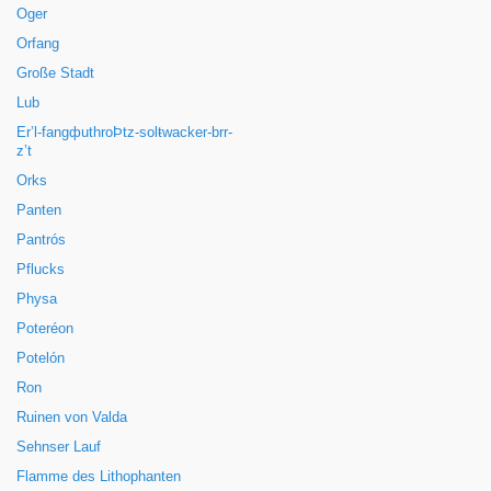
Oger
Orfang
Große Stadt
Lub
Er’l-fangфuthroÞtz-solŧwacker-brr-
z’t
Orks
Panten
Pantrós
Pflucks
Physa
Poteréon
Potelón
Ron
Ruinen von Valda
Sehnser Lauf
Flamme des Lithophanten