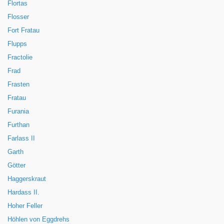
Flortas
Flosser
Fort Fratau
Flupps
Fractolie
Frad
Frasten
Fratau
Furania
Furthan
Farlass II
Garth
Götter
Haggerskraut
Hardass II.
Hoher Feller
Höhlen von Eggdrehs