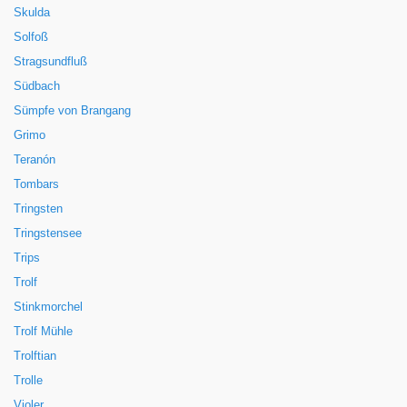
Skulda
Solfoß
Stragsundfluß
Südbach
Sümpfe von Brangang
Grimo
Teranón
Tombars
Tringsten
Tringstensee
Trips
Trolf
Stinkmorchel
Trolf Mühle
Trolftian
Trolle
Violer