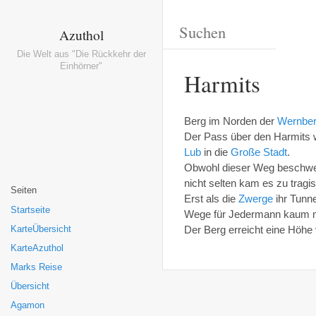
Azuthol
Die Welt aus "Die Rückkehr der
Einhörner"
Harmits
Berg im Norden der
Wernbe
Der Pass über den Harmits 
Lub
in die
Große Stadt
.
Obwohl dieser Weg beschwerl
nicht selten kam es zu tragi
Seiten
Erst als die
Zwerge
ihr Tunne
Startseite
Wege für Jedermann kaum m
Der Berg erreicht eine Höhe
KarteÜbersicht
KarteAzuthol
Marks Reise
Übersicht
Agamon