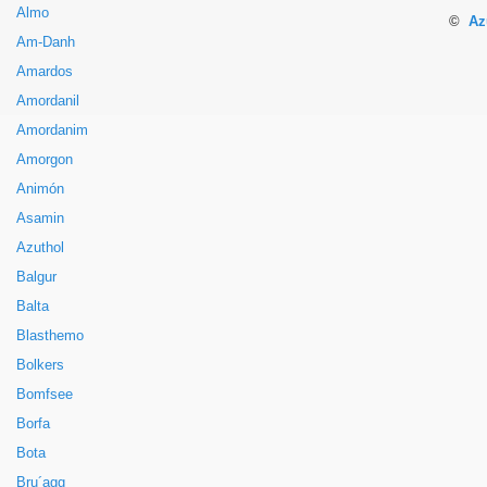
Almo
©
Az
Am-Danh
Amardos
Amordanil
Amordanim
Amorgon
Animón
Asamin
Azuthol
Balgur
Balta
Blasthemo
Bolkers
Bomfsee
Borfa
Bota
Bru´agg