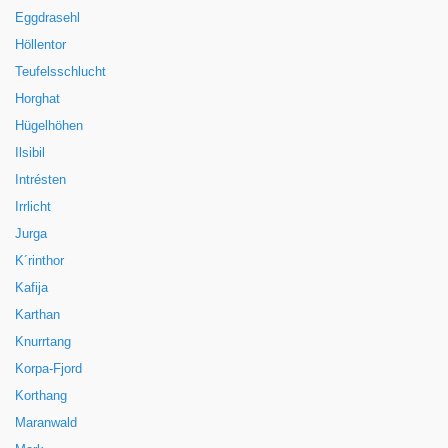
Eggdrasehl
Höllentor
Teufelsschlucht
Horghat
Hügelhöhen
Ilsibil
Intrésten
Irrlicht
Jurga
K´rinthor
Kafija
Karthan
Knurrtang
Korpa-Fjord
Korthang
Maranwald